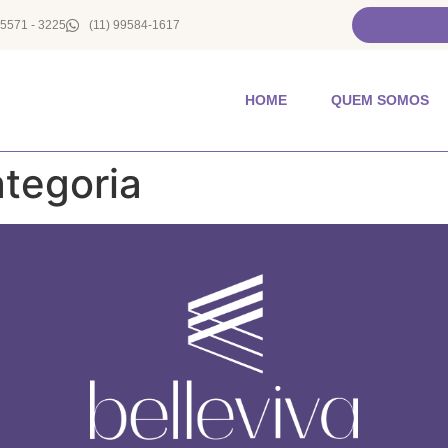
 5571 - 3225
(11) 99584-1617
HOME
QUEM SOMOS
tegoria