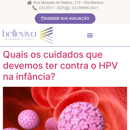
Rua Morgado de Mateus, 173 - Vila Mariana
(11) 5571 - 3225
(11) 99584-1617
AGENDE SUA AVALIAÇÃO
Quais os cuidados que
devemos ter contra o HPV
na infância?